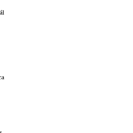
ál
ra
m
s