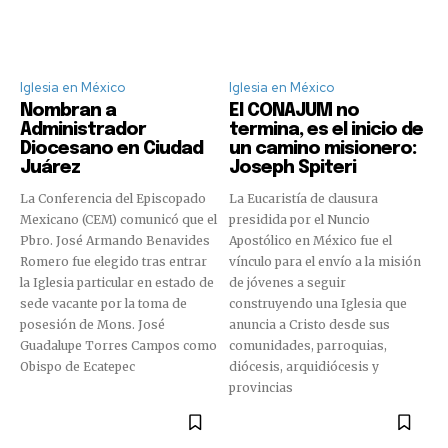
Iglesia en México
Iglesia en México
Nombran a
El CONAJUM no
Administrador
termina, es el inicio de
Diocesano en Ciudad
un camino misionero:
Juárez
Joseph Spiteri
La Conferencia del Episcopado
La Eucaristía de clausura
Mexicano (CEM) comunicó que el
presidida por el Nuncio
Pbro. José Armando Benavides
Apostólico en México fue el
Romero fue elegido tras entrar
vínculo para el envío a la misión
la Iglesia particular en estado de
de jóvenes a seguir
sede vacante por la toma de
construyendo una Iglesia que
posesión de Mons. José
anuncia a Cristo desde sus
Guadalupe Torres Campos como
comunidades, parroquias,
Obispo de Ecatepec
diócesis, arquidiócesis y
provincias