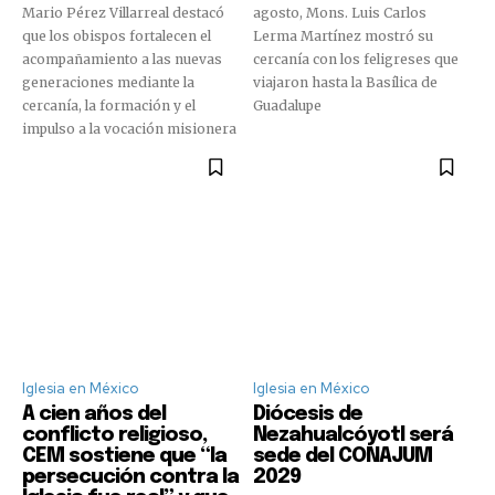
Mario Pérez Villarreal destacó
agosto, Mons. Luis Carlos
que los obispos fortalecen el
Lerma Martínez mostró su
acompañamiento a las nuevas
cercanía con los feligreses que
generaciones mediante la
viajaron hasta la Basílica de
cercanía, la formación y el
Guadalupe
impulso a la vocación misionera
Iglesia en México
Iglesia en México
A cien años del
Diócesis de
conflicto religioso,
Nezahualcóyotl será
CEM sostiene que “la
sede del CONAJUM
persecución contra la
2029