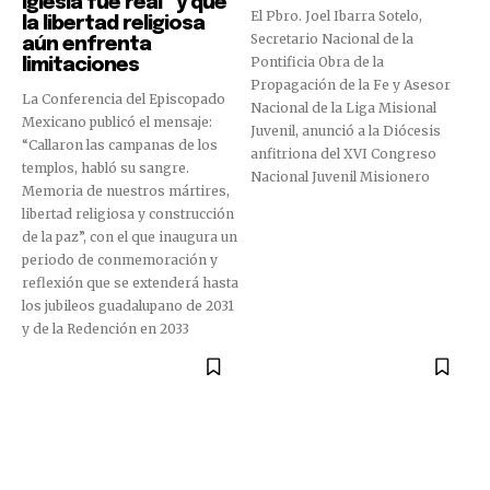
Iglesia fue real” y que
El Pbro. Joel Ibarra Sotelo,
la libertad religiosa
Secretario Nacional de la
aún enfrenta
Pontificia Obra de la
limitaciones
Propagación de la Fe y Asesor
La Conferencia del Episcopado
Nacional de la Liga Misional
Mexicano publicó el mensaje:
Juvenil, anunció a la Diócesis
“Callaron las campanas de los
anfitriona del XVI Congreso
templos, habló su sangre.
Nacional Juvenil Misionero
Memoria de nuestros mártires,
libertad religiosa y construcción
de la paz”, con el que inaugura un
periodo de conmemoración y
reflexión que se extenderá hasta
los jubileos guadalupano de 2031
y de la Redención en 2033