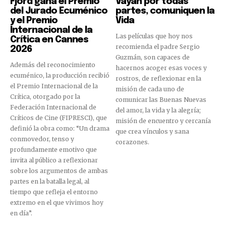
Fjord gana el Premio
Vayan por todas
del Jurado Ecuménico
partes, comuniquen la
y el Premio
Vida
Internacional de la
Las películas que hoy nos
Crítica en Cannes
recomienda el padre Sergio
2026
Guzmán, son capaces de
Además del reconocimiento
hacernos acoger esas voces y
ecuménico, la producción recibió
rostros, de reflexionar en la
el Premio Internacional de la
misión de cada uno de
Crítica, otorgado por la
comunicar las Buenas Nuevas
Federación Internacional de
del amor, la vida y la alegría;
Críticos de Cine (FIPRESCI), que
misión de encuentro y cercanía
definió la obra como: “Un drama
que crea vínculos y sana
conmovedor, tenso y
corazones.
profundamente emotivo que
invita al público a reflexionar
sobre los argumentos de ambas
partes en la batalla legal, al
tiempo que refleja el entorno
extremo en el que vivimos hoy
en día”.