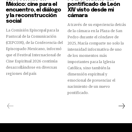
México: cine para el
pontificado de León
encuentro, el diálogo
XIV visto desde mi
y la reconstrucción
cámara
social
A través de su experiencia detrás
La Comisión Episcopal para la
de la cámara en la Plaza de San
Pastoral de la Comunicación
Pedro durante el cónclave de
(CEPCOM), de la Conferencia del
2025, María comparte no solo la
Episcopado Mexicano, informó
intensidad informativa de uno
que el Festival Internacional de
de los momentos más
Cine Espiritual 2026 continúa
importantes para la Iglesia
desarrollándose en diversas
Católica, sino también la
regiones del país
dimensión espiritual y
emocional de presenciar el
nacimiento de un nuevo
pontificado.