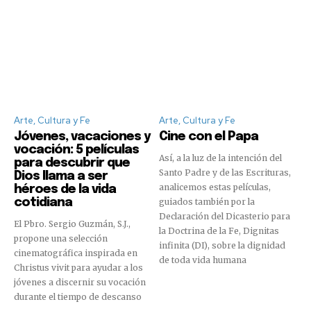
Arte, Cultura y Fe
Arte, Cultura y Fe
Jóvenes, vacaciones y
Cine con el Papa
vocación: 5 películas
Así, a la luz de la intención del
para descubrir que
Santo Padre y de las Escrituras,
Dios llama a ser
analicemos estas películas,
héroes de la vida
cotidiana
guiados también por la
Declaración del Dicasterio para
El Pbro. Sergio Guzmán, S.J.,
la Doctrina de la Fe, Dignitas
propone una selección
infinita (DI), sobre la dignidad
cinematográfica inspirada en
de toda vida humana
Christus vivit para ayudar a los
jóvenes a discernir su vocación
durante el tiempo de descanso