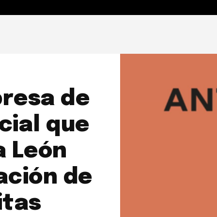
ENSAMIENTO Y MAGISTERIO
ACTUALIDAD VATICANA
S
presa de
icial que
a León
ación de
itas