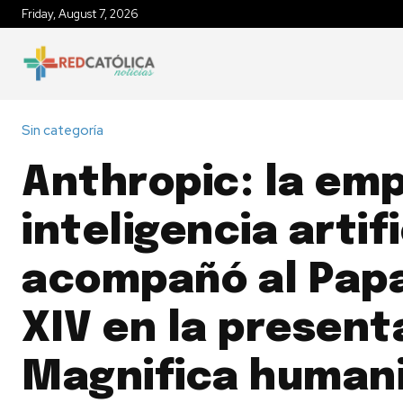
Friday, August 7, 2026
INICIO
IGLESIA EN MÉXICO
P
Sin categoría
Anthropic: la em
inteligencia artif
acompañó al Pap
XIV en la present
Magnifica human