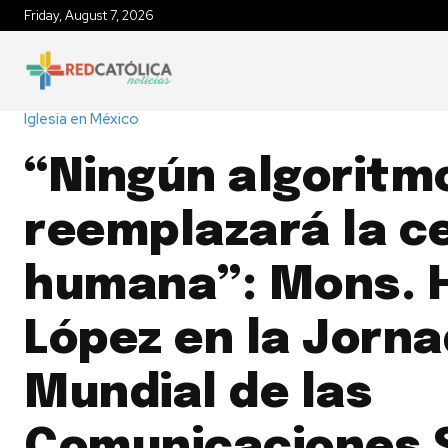
Friday, August 7, 2026
INICIO
IGLESIA EN MÉXICO
P
Iglesia en México
“Ningún algoritm
reemplazará la c
humana”: Mons. 
López en la Jorn
Mundial de las