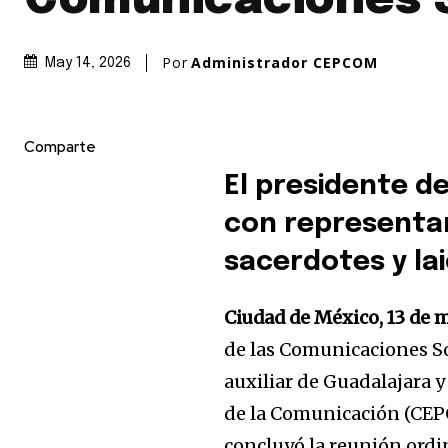
Comunicaciones 
Por
Administrador CEPCOM
May 14, 2026
Comparte
El presidente d
con representan
sacerdotes y la
Ciudad de México, 13 de 
de las Comunicaciones So
auxiliar de Guadalajara y
de la Comunicación (CEPC
concluyó la reunión ordin