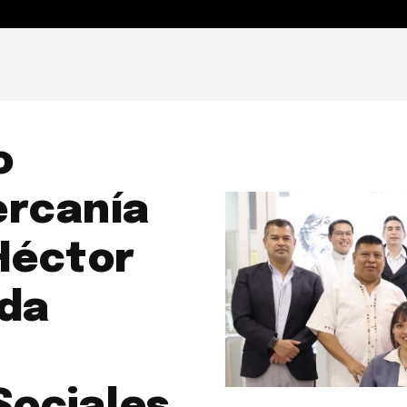
ENSAMIENTO Y MAGISTERIO
ACTUALIDAD VATICANA
S
o
ercanía
Héctor
ada