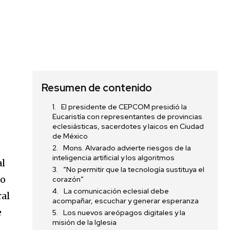
Resumen de contenido
El presidente de CEPCOM presidió la
,
Eucaristía con representantes de provincias
eclesiásticas, sacerdotes y laicos en Ciudad
de México
Mons. Alvarado advierte riesgos de la
inteligencia artificial y los algoritmos
al
“No permitir que la tecnología sustituya el
po
corazón”
La comunicación eclesial debe
ral
acompañar, escuchar y generar esperanza
e
Los nuevos areópagos digitales y la
misión de la Iglesia
,