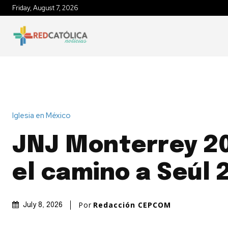
Friday, August 7, 2026
INICIO
IGLESIA EN MÉXICO
P
Iglesia en México
JNJ Monterrey 2
el camino a Seúl 
Por
Redacción CEPCOM
July 8, 2026