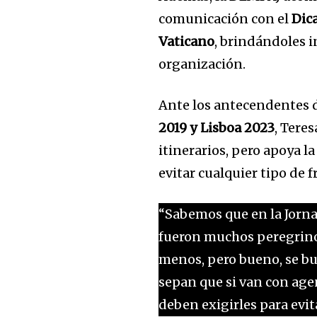
comunicación con el
Dica
Vaticano
, brindándoles 
organización.
Ante los antecendentes 
2019 y Lisboa 2023
, Tere
itinerarios, pero apoya l
evitar cualquier tipo de f
“Sabemos que en la Jor
fueron muchos peregrino
menos, pero bueno, se bu
sepan que si van con age
deben exigirles para evit